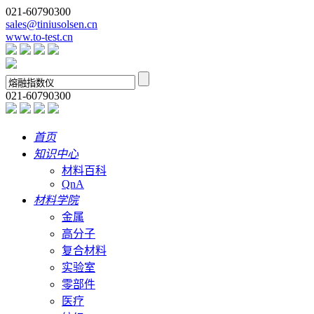
021-60790300
sales@tiniusolsen.cn
www.to-test.cn
021-60790300
首页
知识中心
材料百科
QnA
材料学院
金属
高分子
复合材料
实验室
零部件
医疗