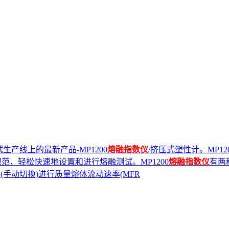
试生产线上的最新产品-MP1200
熔融指数仪
/挤压式塑性计。MP12
行业规范，轻松快速地设置和进行熔融测试。MP1200
熔融指数仪
有两
序A(手动切换)进行质量熔体流动速率(MFR