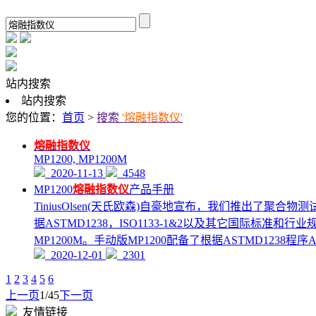
站内搜索
站内搜索
您的位置：
首页
>
搜索
'熔融指数仪'
熔融指数仪
MP1200, MP1200M
2020-11-13
4548
MP1200
熔融指数仪
产品手册
TiniusOlsen(天氏欧森)自豪地宣布，我们推出了聚合物测
据ASTMD1238，ISO1133-1&2以及其它国际标准和
MP1200M。手动版MP1200配备了根据ASTMD1238程
2020-12-01
2301
1
2
3
4
5
6
上一页
1/45
下一页
友情链接