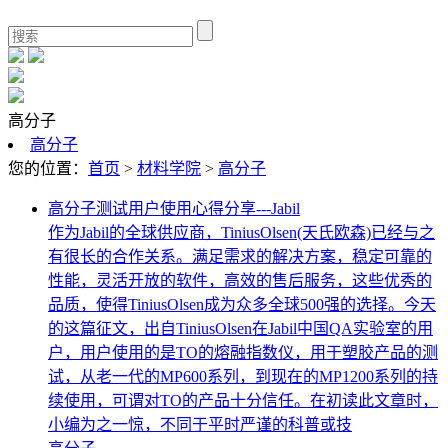
高分子
高分子
您的位置：
首页
>
材料学院
>
高分子
高分子测试用户使用心得分享---Jabil
作为Jabil的全球供应商，TiniusOlsen(天氏欧森)已经与之
有很长的合作关系。满足需求的解决方案，稳定可靠的
性能，灵活开放的软件，高效的售后服务，这些优秀的
品质，使得TiniusOlsen成为众多全球500强的选择。今天
的这篇征文，出自TiniusOlsen在Jabil中国QA实验室的用
户，用户使用的是TO的熔融指数仪，用于塑胶产品的测
试，从老一代的MP600系列，到现在的MP1200系列的持
续使用，可谓对TO的产品十分信任。在初读此文章时，
小编为之一惊，不同于平时严谨的科普或技