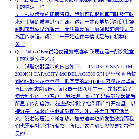
里的味道一样
A：
根据传统的印度资料，我们可以根据其口味及气味
来对土壤的质量进行判断。适合于建设地基的好的土壤
闻起来就像是沉香木。而质量差的土壤闻起来则像是臭
鸡蛋的味道。或许，一开始这件事情就是与有机物有
关！
Q：
Tinius Olsen试验仪器加载速率 我现在是一所实验室
里的实验室技术员
A：
试验仪器显示的内容如下。 TINIUS OLSEN UTM
2000KN CAPACITY MODEL AC8500 S/N 1****0 你所提
到的仪器为超重重量，低底架的400,000lbf容量超豪华配
置L液压试验仪器。该仪器于1970年生产，并出售给了
澳大利亚的一位客户。 我猜测，你指的是装载绞盘背后
所显示的刻度数。-这些数字除了指引用户打开绞盘，以
接近每一试验的相似加载速率之外，并无任何其他意
义。随着液压缸不断加热，加载速率也将发生改变而我
们也需要对其进行调整。所以，这些刻度仅仅是对操作
员的