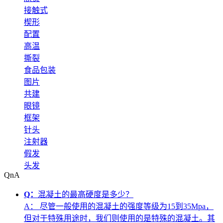
接触式
楔形
配置
高温
撕裂
食品包装
图片
共建
眼镜
框架
针头
注射器
假发
头发
QnA
Q：
混凝土的最高硬度是多少？
A：
尽管一般使用的混凝土的强度等级为15到35Mpa，
但对于特殊用途时，我们则使用的是特殊的混凝土。其