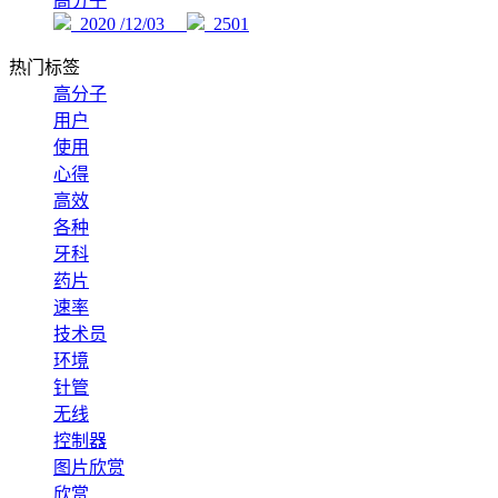
高分子
2020 /12/03
2501
热门标签
高分子
用户
使用
心得
高效
各种
牙科
药片
速率
技术员
环境
针管
无线
控制器
图片欣赏
欣赏