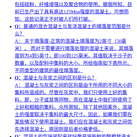
包括硅粉，纤维增强以及聚合物的使用。据我所知，目
前已生产出了具有高达125Mpa强度的混凝土。可想而
知，这些记录正不时被人们所打破。
Q：
普通的混合混凝土与泵浇混凝土的塌落度范围是什
么？
A：
关于塌落度-正常的混凝土塌落度为2英寸（50毫
米）。 而对于需要进行塌落处理的混凝土来说，其塌落
度则为4到5英寸，即100到125毫米。其值取决于沙子的
数量，以及配料中集料的大小。所给指南如下表所示。
不同类型的建筑的最佳塌落度。
Q：
混凝土与灰浆之间的区别是什么？
A：
混凝土与灰浆之间的区别是由于所用的不同大小的
集料所造成的。尽管在灰浆中，我们只使用上好的集
料，即，沙子或其等同物，而在混凝土中我们则使用了
上好和粗糙的集料。众所周知，除了其他因素外，混凝
土的强度取决于集料的最大尺寸。因此，如果我们需在
某些情况下使用混凝土，我们应在混凝土和灰浆之间优
先选择混凝土，原因则是后者价格更低。
Q：
混凝土的气味闻起来就好像是将新鲜的酸橙放进水