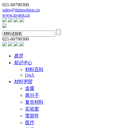
021-60790300
sales@tiniusolsen.cn
www.to-test.cn
021-60790300
首页
知识中心
材料百科
QnA
材料学院
金属
高分子
复合材料
实验室
零部件
医疗