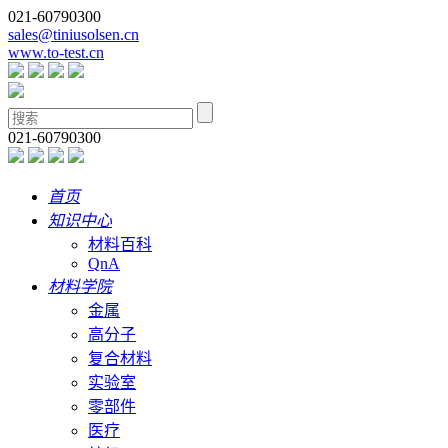
021-60790300
sales@tiniusolsen.cn
www.to-test.cn
021-60790300
首页
知识中心
材料百科
QnA
材料学院
金属
高分子
复合材料
实验室
零部件
医疗