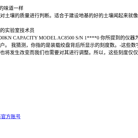
的味道一样
对土壤的质量进行判断。适合于建设地基的好的土壤闻起来就像
室里的实验室技术员
00KN CAPACITY MODEL AC8500 S/N 1****0 你所
客户。 我猜测，你指的是装载绞盘背后所显示的刻度数。-这些
也将发生改变而我们也需要对其进行调整。所以，这些刻度仅仅
n 领英官方账号