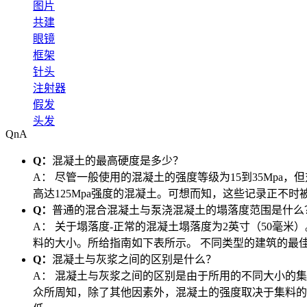
图片
共建
眼镜
框架
针头
注射器
假发
头发
QnA
Q：
混凝土的最高硬度是多少？
A：
尽管一般使用的混凝土的强度等级为15到35Mpa
高达125Mpa强度的混凝土。可想而知，这些记录正不时
Q：
普通的混合混凝土与泵浇混凝土的塌落度范围是什么
A：
关于塌落度-正常的混凝土塌落度为2英寸（50毫米）
料的大小。所给指南如下表所示。 不同类型的建筑的最
Q：
混凝土与灰浆之间的区别是什么？
A：
混凝土与灰浆之间的区别是由于所用的不同大小的集
众所周知，除了其他因素外，混凝土的强度取决于集料的