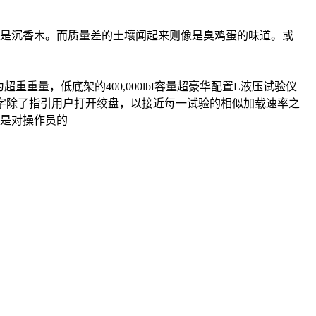
是沉香木。而质量差的土壤闻起来则像是臭鸡蛋的味道。或
提到的仪器为超重重量，低底架的400,000lbf容量超豪华配置L液压试验仪
数字除了指引用户打开绞盘，以接近每一试验的相似加载速率之
是对操作员的