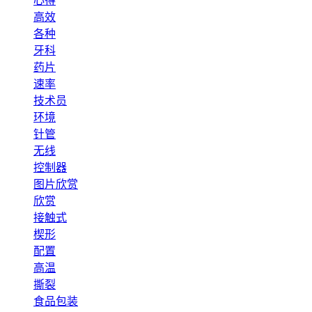
心得
高效
各种
牙科
药片
速率
技术员
环境
针管
无线
控制器
图片欣赏
欣赏
接触式
楔形
配置
高温
撕裂
食品包装