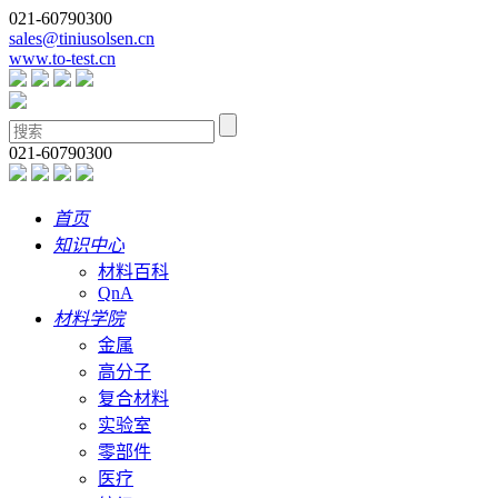
021-60790300
sales@tiniusolsen.cn
www.to-test.cn
021-60790300
首页
知识中心
材料百科
QnA
材料学院
金属
高分子
复合材料
实验室
零部件
医疗