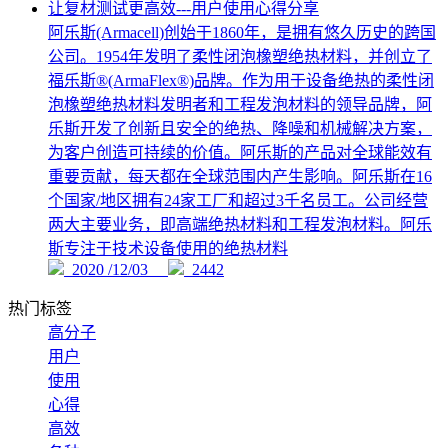
让复材测试更高效---用户使用心得分享
阿乐斯(Armacell)创始于1860年，是拥有悠久历史的跨国
公司。1954年发明了柔性闭泡橡塑绝热材料，并创立了
福乐斯®(ArmaFlex®)品牌。作为用于设备绝热的柔性闭
泡橡塑绝热材料发明者和工程发泡材料的领导品牌，阿
乐斯开发了创新且安全的绝热、降噪和机械解决方案，
为客户创造可持续的价值。阿乐斯的产品对全球能效有
重要贡献，每天都在全球范围内产生影响。阿乐斯在16
个国家/地区拥有24家工厂和超过3千名员工。公司经营
两大主要业务，即高端绝热材料和工程发泡材料。阿乐
斯专注于技术设备使用的绝热材料
2020 /12/03
2442
热门标签
高分子
用户
使用
心得
高效