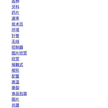
各种
牙科
药片
速率
技术员
环境
针管
无线
控制器
图片欣赏
欣赏
接触式
楔形
配置
高温
撕裂
食品包装
图片
共建