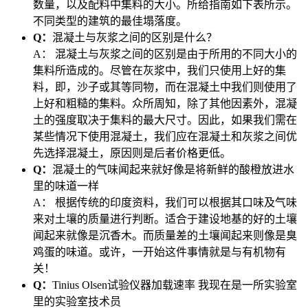
数量，以及配料中集料的大小。所给指南如下表所示。
不同类型的建筑的最佳塌落度。
Q：
混凝土与灰浆之间的区别是什么？
A：
混凝土与灰浆之间的区别是由于所用的不同大小的
集料所造成的。尽管在灰浆中，我们只使用上好的集
料，即，沙子或其等同物，而在混凝土中我们则使用了
上好和粗糙的集料。众所周知，除了其他因素外，混凝
土的强度取决于集料的最大尺寸。因此，如果我们需在
某些情况下使用混凝土，我们应在混凝土和灰浆之间优
先选择混凝土，原因则是后者价格更低。
Q：
混凝土的气味闻起来就好像是将新鲜的酸橙放进水
里的味道一样
A：
根据传统的印度资料，我们可以根据其口味及气味
来对土壤的质量进行判断。适合于建设地基的好的土壤
闻起来就像是沉香木。而质量差的土壤闻起来则像是臭
鸡蛋的味道。或许，一开始这件事情就是与有机物有
关！
Q：
Tinius Olsen试验仪器加载速率 我现在是一所实验室
里的实验室技术员