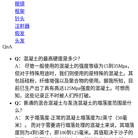
眼镜
框架
针头
注射器
假发
头发
QnA
Q：
混凝土的最高硬度是多少？
A：
尽管一般使用的混凝土的强度等级为15到35Mpa，
但对于特殊用途时，我们则使用的是特殊的混凝土。其
包括硅粉，纤维增强以及聚合物的使用。据我所知，目
前已生产出了具有高达125Mpa强度的混凝土。可想而
知，这些记录正不时被人们所打破。
Q：
普通的混合混凝土与泵浇混凝土的塌落度范围是什
么？
A：
关于塌落度-正常的混凝土塌落度为2英寸（50毫
米）。 而对于需要进行塌落处理的混凝土来说，其塌落
度则为4到5英寸，即100到125毫米。其值取决于沙子的